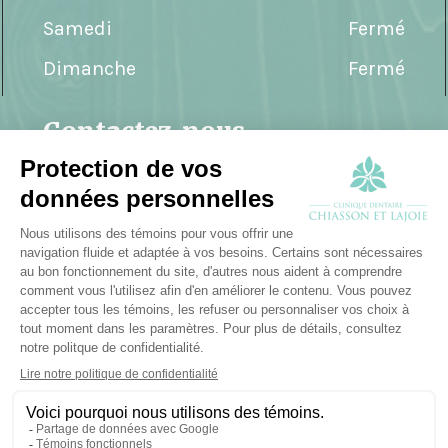
Samedi
Fermé
Dimanche
Fermé
Contactez-nous
T :
819 595-8383
F :
819 595-8781
info@chiassonetassocies.ca
207 Boulevard du Mont-Bleu suite 201,
Gatineau, QC J8Z 3G3
Politique de condifentialité